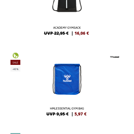
ACADEMY GYMSACK
UVP 22,95 €
|
16,06
€
SALE
-40%
HMLESSENTIAL GYM BAG
UVP 9,95 €
|
5,97
€