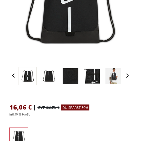
16,06
€
|
UVP 22,95 €
DU SPARST 30%
inkl. 19 % MwSt.