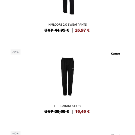
HMLCORE 2.0 SWEAT PANTS
UVP 44,95 €
|
26,97
€
-35%
LITE TRAININGSHOSE
UVP 29,99 €
|
19,49
€
-40%