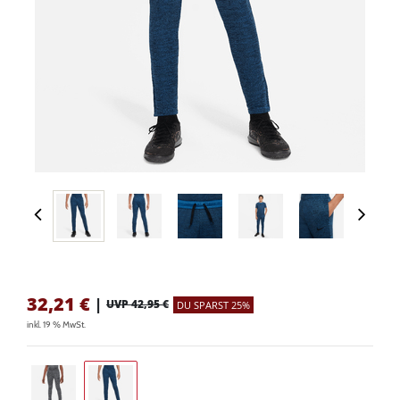
32,21
€
|
UVP 42,95 €
DU SPARST 25%
inkl. 19 % MwSt.