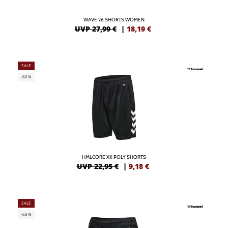
WAVE 26 SHORTS WOMEN
UVP 27,99 €
|
18,19
€
SALE
-60%
HMLCORE XK POLY SHORTS
UVP 22,95 €
|
9,18
€
SALE
-60%