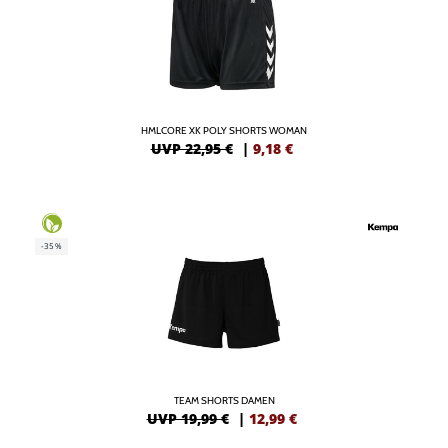
HMLCORE XK POLY SHORTS WOMAN
UVP 22,95 €
|
9,18
€
-35%
TEAM SHORTS DAMEN
UVP 19,99 €
|
12,99
€