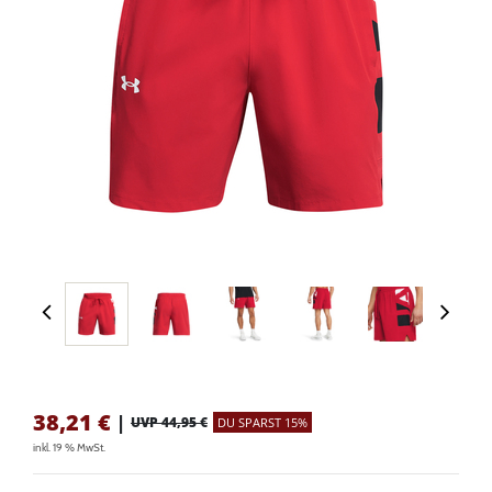
38,21
€
|
UVP 44,95 €
DU SPARST 15%
inkl. 19 % MwSt.