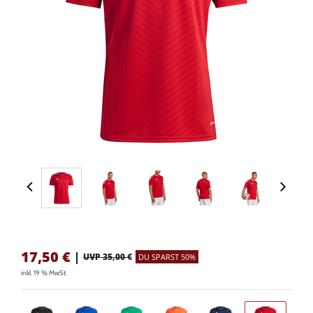
17,50
€
|
UVP 35,00 €
DU SPARST 50%
inkl. 19 % MwSt.