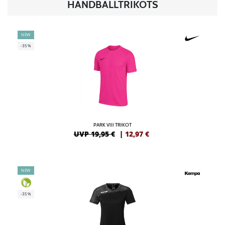
HANDBALLTRIKOTS
NEW
-35%
PARK VIII TRIKOT
UVP 19,95 €
|
12,97
€
NEW
-35%