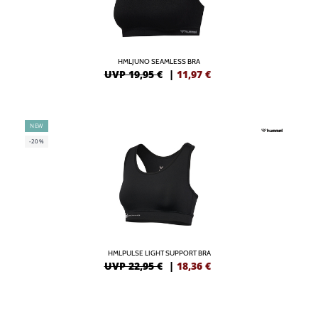
HMLJUNO SEAMLESS BRA
UVP 19,95 €
|
11,97
€
NEW
-20%
HMLPULSE LIGHT SUPPORT BRA
UVP 22,95 €
|
18,36
€