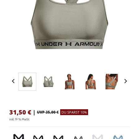
31,50
€
|
UVP 35,00 €
DU SPARST 10%
inkl. 19 % MwSt.