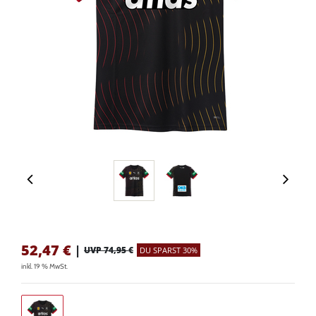
52,47
€
|
UVP 74,95 €
DU SPARST 30%
inkl. 19 % MwSt.