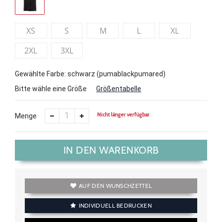
XS
S
M
L
XL
2XL
3XL
Gewählte Farbe: schwarz (pumablackpumared)
Bitte wähle eine Größe
Größentabelle
Nicht länger verfügbar
Menge
IN DEN WARENKORB
AUF DEN WUNSCHZETTEL
INDIVIDUELL BEDRUCKEN