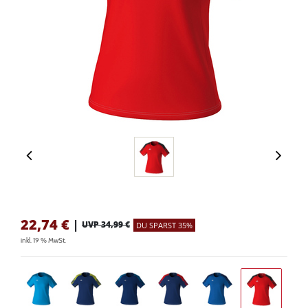
22,74
€
|
UVP 34,99 €
DU SPARST 35%
inkl. 19 % MwSt.