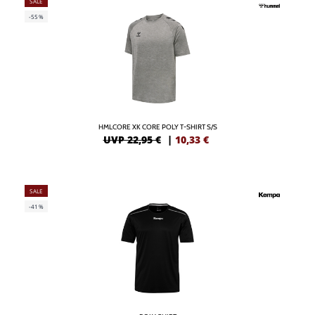
SALE
-55%
HMLCORE XK CORE POLY T-SHIRT S/S
UVP 22,95 €
|
10,33
€
SALE
-41%