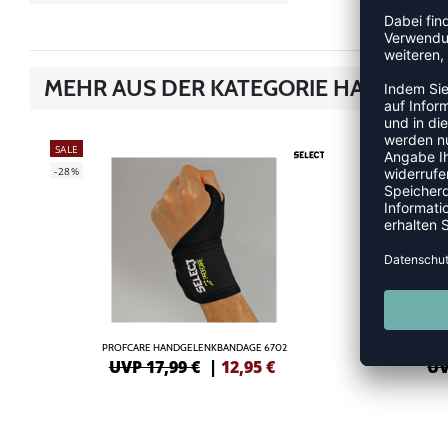
MEHR AUS DER KATEGORIE HANDBA
SALE
SALE
-28%
-28%
PROFCARE HANDGELENKBANDAGE 6702
PROF
UVP 17,99 €
|
12,95
€
UV