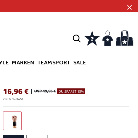
YLE
MARKEN
TEAMSPORT
SALE
16,96
€
|
UVP 19,95 €
DU SPARST 15%
inkl. 19 % MwSt.