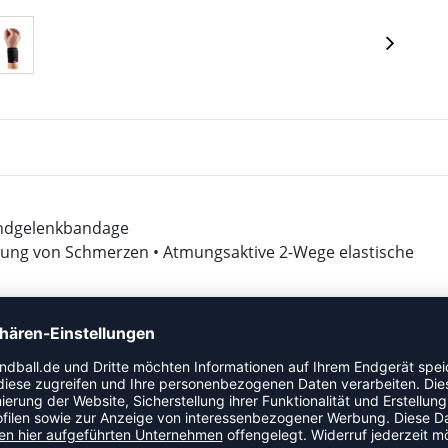
andgelenkbandage
rung von Schmerzen • Atmungsaktive 2-Wege elastische
terial: 65% Polyester / 25% Gummi 10% Nylon