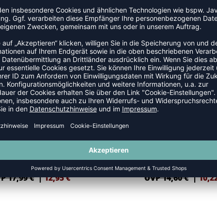
NDAGEN
SALE
-30%
CARE HANDGELENKBANDAGE 6700
HANDGELENK-MANSCHETTE AK
P 17,99 €
|
12,95
€
UVP 14,60 €
|
10,2