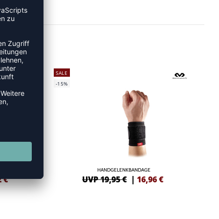
SALE
-15%
TIV
HANDGELENKBANDAGE
2
€
UVP 19,95 €
|
16,96
€