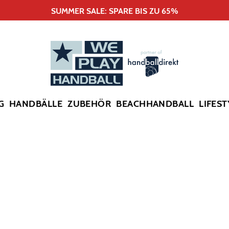
SUMMER SALE: SPARE BIS ZU 65%
G
HANDBÄLLE
ZUBEHÖR
BEACHHANDBALL
LIFEST