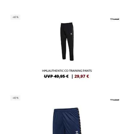
-40%
HMLAUTHENTIC CO TRAINING PANTS
UVP 49,95 €
|
29,97
€
-40%