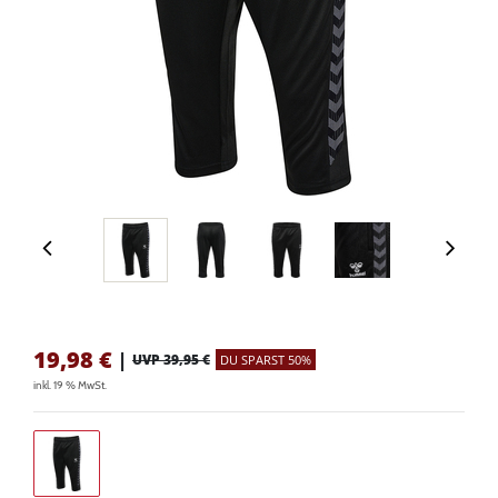
19,98
€
|
UVP 39,95 €
DU SPARST 50%
inkl. 19 % MwSt.