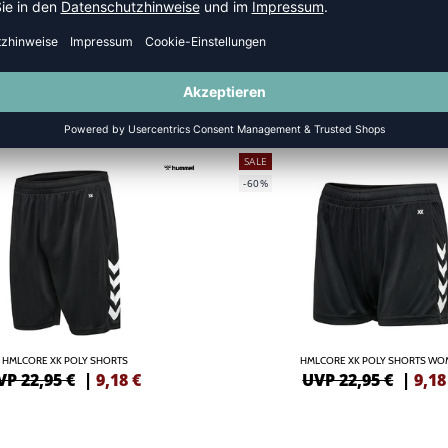
SALE
-60%
HMLCORE XK POLY SHORTS
HMLCORE XK POLY SHORTS W
VP 22,95 €
|
9,18
€
UVP 22,95 €
|
9,18