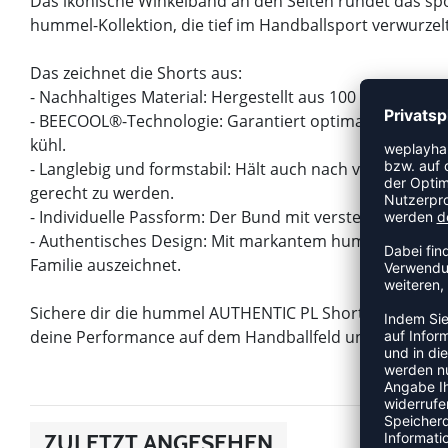
Das ikonische Winkelband an den Seiten rundet das spor
hummel-Kollektion, die tief im Handballsport verwurzelt 
Das zeichnet die Shorts aus:
- Nachhaltiges Material: Hergestellt aus 100 % recycel
- BEECOOL®-Technologie: Garantiert optimales Feucht
kühl.
- Langlebig und formstabil: Hält auch nach vielen Wä
gerecht zu werden.
- Individuelle Passform: Der Bund mit verstellbarer Zug
- Authentisches Design: Mit markantem hummel-Winkelba
Familie auszeichnet.
Sichere dir die hummel AUTHENTIC PL Short Women und 
deine Performance auf dem Handballfeld unterstützt.
ZULETZT ANGESEHEN