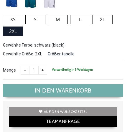
XS
S
M
L
XL
2XL
Gewählte Farbe: schwarz (black)
Gewählte Größe:
2XL
Größentabelle
Versandfertig in 5 Werktagen
Menge
IN DEN WARENKORB
AUF DEN WUNSCHZETTEL
TEAMANFRAGE