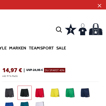
YLE
MARKEN
TEAMSPORT
SALE
14,97
€
|
UVP 24,95 €
DU SPARST 40%
inkl. 19 % MwSt.