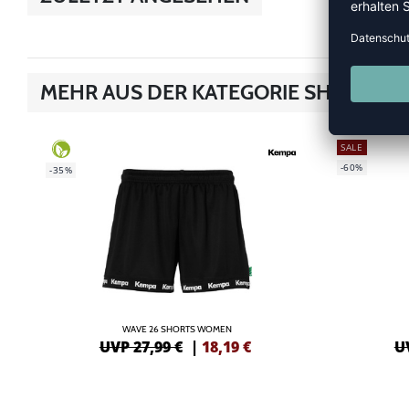
MEHR AUS DER KATEGORIE SHORTS
SALE
-60%
-35%
WAVE 26 SHORTS WOMEN
UVP 27,99 €
|
18,19
€
U