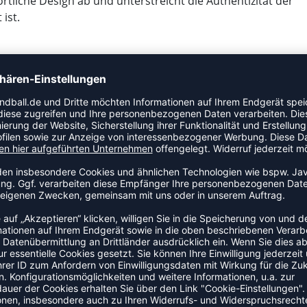
tliche Design ab und unterstreicht die Authentizität der
ist.
tem Polyester – für umweltbewusste Sportlerinnen.
igkeitsmanagement und hält dich während des Spiels
schen die Passform, um den Anforderungen des Handballs
schnur sorgt für sicheren Halt bei jeder Bewegung.
nd an den Seiten, das dich als Teil der Handball-
profitiere von einem leistungsstarken Produkt, das