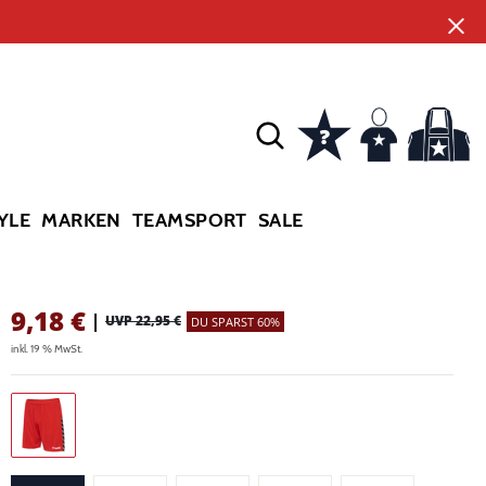
YLE
MARKEN
TEAMSPORT
SALE
9,18
€
|
UVP 22,95 €
DU SPARST 60%
inkl. 19 % MwSt.