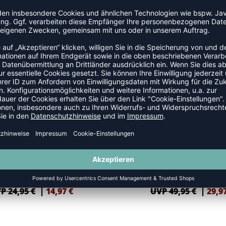
AUTHENTIC
-40%
HMLAUTHENTIC PL SHORTS
HMLAUTHENTIC CO TRAINING P
P 24,95 €
|
14,97
€
UVP 49,95 €
|
29,9