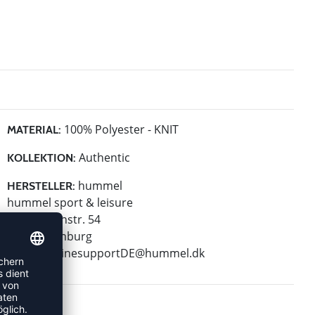
100% Polyester - KNIT
MATERIAL:
Authentic
KOLLEKTION:
hummel
HERSTELLER:
hummel sport & leisure
Leverkusenstr. 54
22761 Hamburg
E-Mail:
onlinesupportDE@hummel.dk