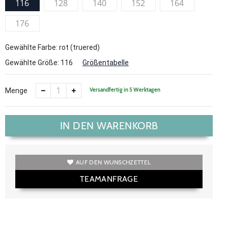
116
128
140
152
164
176
Gewählte Farbe: rot (truered)
Gewählte Größe:
116
Größentabelle
Versandfertig in 5 Werktagen
Menge
IN DEN WARENKORB
AUF DEN WUNSCHZETTEL
TEAMANFRAGE