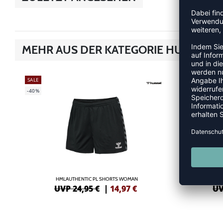
MEHR AUS DER KATEGORIE HUMMEL 
SALE
-40%
-40%
HMLAUTHENTIC PL SHORTS WOMAN
UVP 24,95 €
|
14,97
€
UV