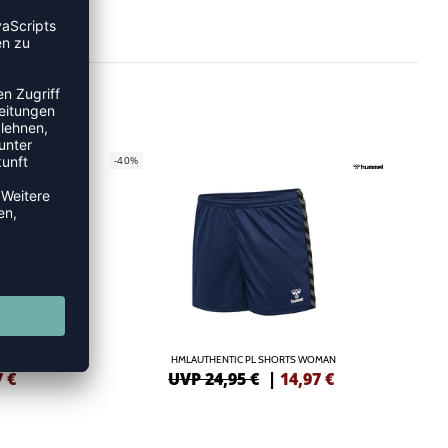
-40%
ANTS
HMLAUTHENTIC PL SHORTS WOMAN
7
€
UVP 24,95 €
|
14,97
€