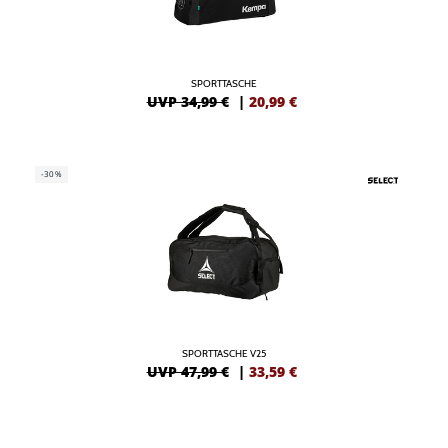
SPORTTASCHE
UVP 34,99 €
|
20,99
€
-30%
SPORTTASCHE V25
UVP 47,99 €
|
33,59
€