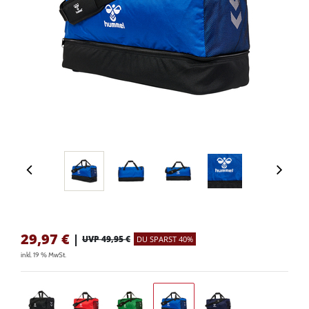
29,97
€
|
UVP 49,95 €
DU SPARST 40%
inkl. 19 % MwSt.