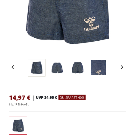
14,97
€
|
UVP 24,95 €
DU SPARST 40%
inkl. 19 % MwSt.