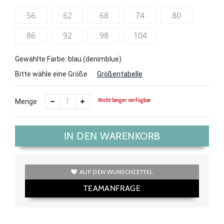
56
62
68
74
80
86
92
98
104
Gewählte Farbe: blau (denimblue)
Bitte wähle eine Größe
Größentabelle
Nicht länger verfügbar
Menge
IN DEN WARENKORB
AUF DEN WUNSCHZETTEL
TEAMANFRAGE