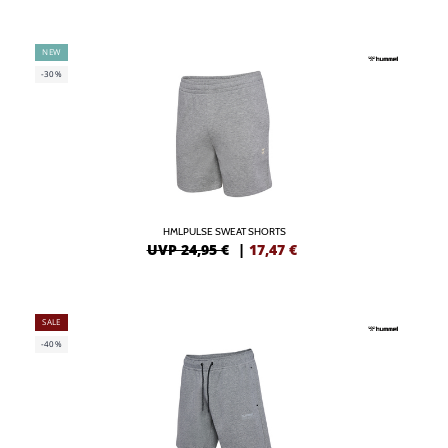
NEW
-30%
HMLPULSE SWEAT SHORTS
UVP 24,95 €
|
17,47
€
SALE
-40%