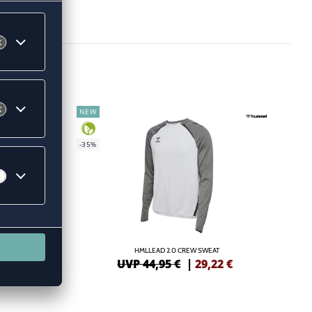
NEW
-35%
OMAN
HMLLEAD 2.0 CREW SWEAT
7
€
UVP 44,95 €
|
29,22
€