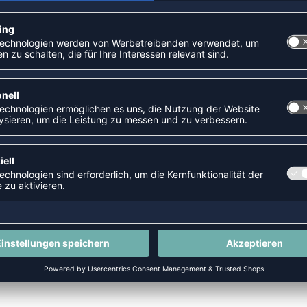
EAD 2.0
NEW
-35%
HMLLEAD 2.0 JERSEY S/S
HMLLEAD 2.0 WOVEN PANTS W
P 29,95 €
|
17,97
€
UVP 49,95 €
|
32,4