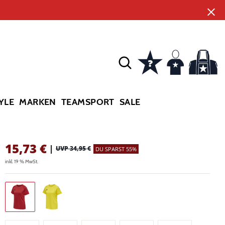
YLE
MARKEN
TEAMSPORT
SALE
15,73
€
|
UVP 34,95 €
DU SPARST 55%
inkl. 19 % MwSt.