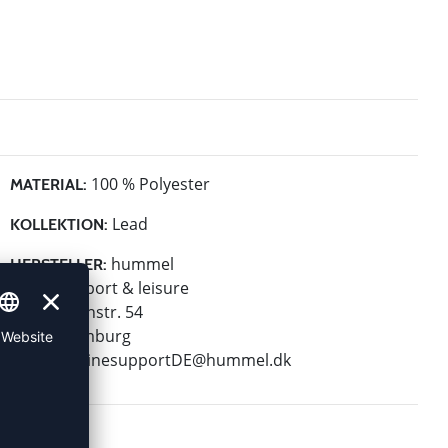
100 % Polyester
MATERIAL:
Lead
KOLLEKTION:
hummel
HERSTELLER:
hummel sport & leisure
Leverkusenstr. 54
22761 Hamburg
E-Mail:
onlinesupportDE@hummel.dk