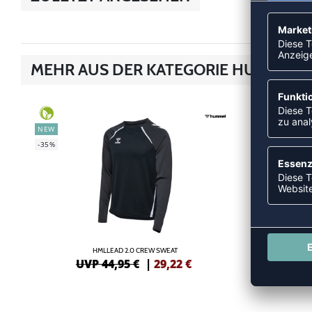
MEHR AUS DER KATEGORIE HUMMEL L
NEW
SALE
-35%
-40%
HMLLEAD 2.0 CREW SWEAT
UVP 44,95 €
|
29,22
€
UV