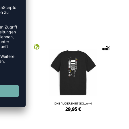
8
DHB PLAYERSHIRT GOLLA - 4
29,95
€