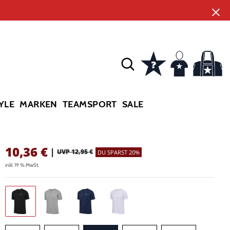
YLE
MARKEN
TEAMSPORT
SALE
10,36
€
|
UVP 12,95 €
DU SPARST 20%
inkl. 19 % MwSt.