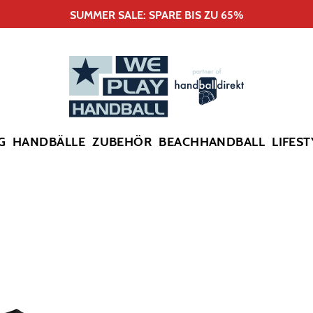
SUMMER SALE: SPARE BIS ZU 65%
G
HANDBÄLLE
ZUBEHÖR
BEACHHANDBALL
LIFEST