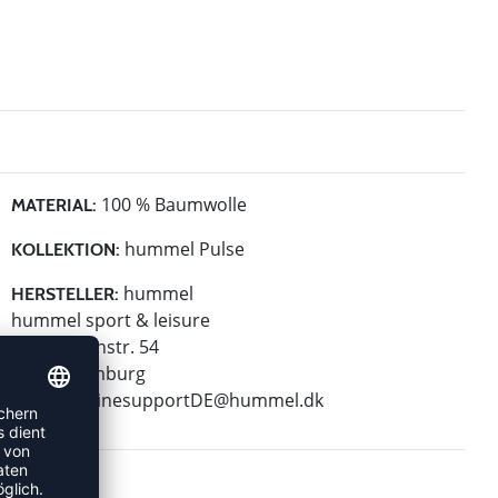
100 % Baumwolle
MATERIAL:
hummel Pulse
KOLLEKTION:
hummel
HERSTELLER:
hummel sport & leisure
Leverkusenstr. 54
22761 Hamburg
E-Mail:
onlinesupportDE@hummel.dk