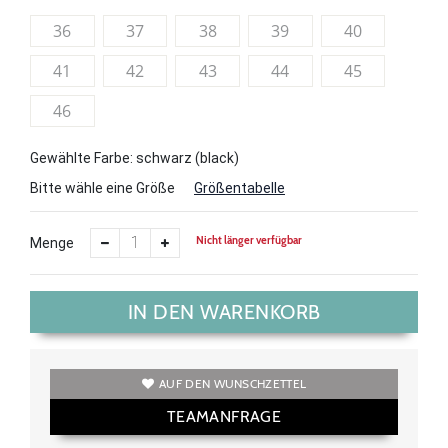
36
37
38
39
40
41
42
43
44
45
46
Gewählte Farbe: schwarz (black)
Bitte wähle eine Größe
Größentabelle
Nicht länger verfügbar
Menge
IN DEN WARENKORB
AUF DEN WUNSCHZETTEL
TEAMANFRAGE