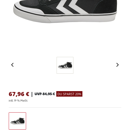
67,96
€
|
UVP 84,95 €
DU SPARST 20%
inkl. 19 % MwSt.