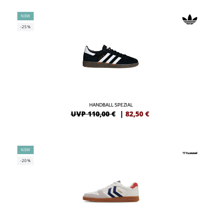
NEW
-25%
HANDBALL SPEZIAL
UVP 110,00 €
|
82,50
€
NEW
-20%