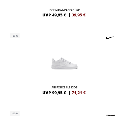
HANDBALL PERFEKT SP
UVP 49,95 €
|
39,95
€
-29%
AIR FORCE 1 LE KIDS
UVP 99,95 €
|
71,21
€
-40%