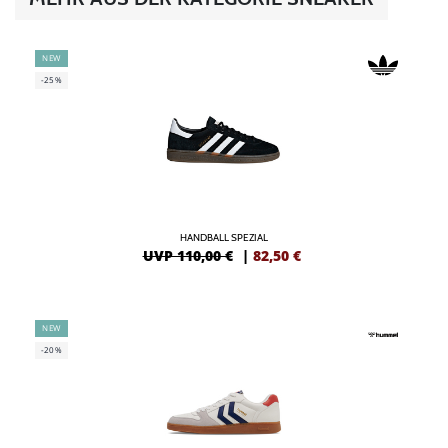
NEW
-25%
HANDBALL SPEZIAL
UVP 110,00 €
|
82,50
€
NEW
-20%