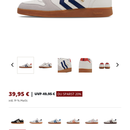
39,95
€
|
UVP 49,95 €
DU SPARST 20%
inkl. 19 % MwSt.