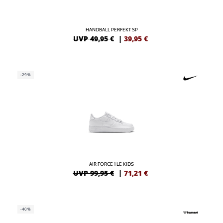
HANDBALL PERFEKT SP
UVP 49,95 €
|
39,95
€
-29%
AIR FORCE 1 LE KIDS
UVP 99,95 €
|
71,21
€
-40%