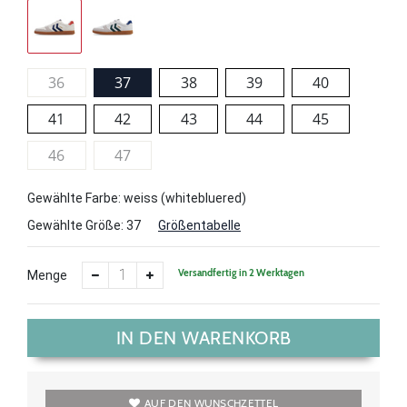
36
37
38
39
40
41
42
43
44
45
46
47
Gewählte Farbe: weiss (whitebluered)
Gewählte Größe:
37
Größentabelle
Versandfertig in 2 Werktagen
Menge
IN DEN WARENKORB
AUF DEN WUNSCHZETTEL