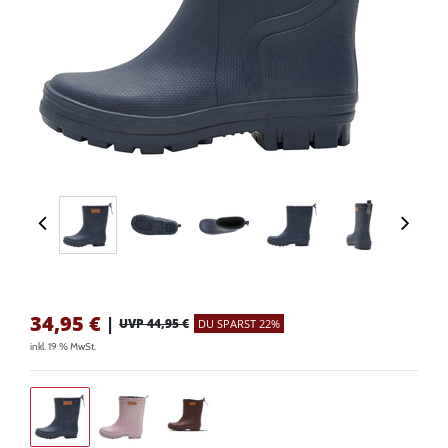
34,95
€
|
UVP 44,95 €
DU SPARST 22%
inkl. 19 % MwSt.