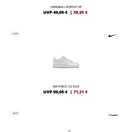
HANDBALL PERFEKT SP
UVP 49,95 €
|
39,95
€
-29%
AIR FORCE 1 LE KIDS
UVP 99,95 €
|
71,21
€
-40%