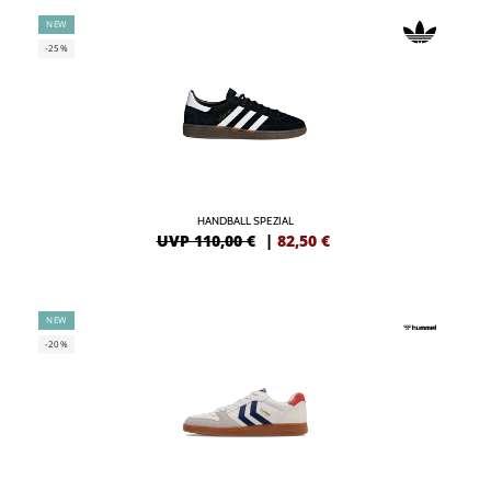
NEW
-25%
HANDBALL SPEZIAL
UVP 110,00 €
|
82,50
€
NEW
-20%