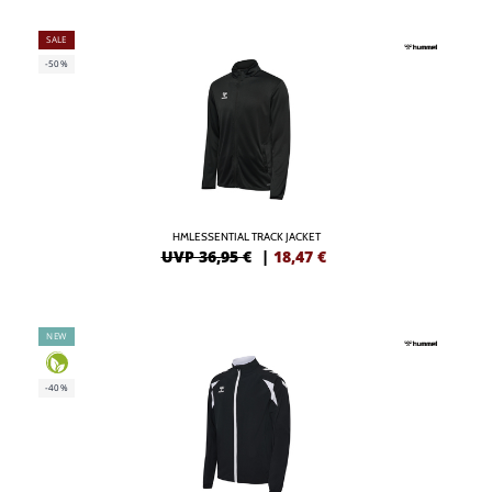
SALE
-50%
HMLESSENTIAL TRACK JACKET
UVP 36,95 €
|
18,47
€
NEW
-40%