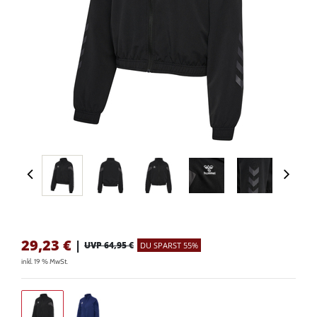
29,23
€
|
UVP 64,95 €
DU SPARST 55%
inkl. 19 % MwSt.