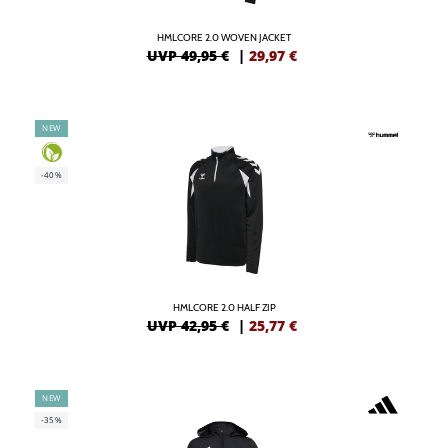
HMLCORE 2.0 WOVEN JACKET
UVP 49,95 €
|
29,97
€
NEW
-40%
HMLCORE 2.0 HALF ZIP
UVP 42,95 €
|
25,77
€
NEW
-35%