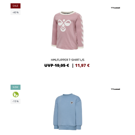
SALE
-40%
HMLFLIPPER T-SHIRT L/S
UVP 19,95 €
|
11,97
€
NEW
-15%