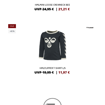
HMLMINI LOOSE CREWNECK BEE
UVP 24,95 €
|
21,21
€
SALE
-40%
HMLFLIPPER T-SHIRT L/S
UVP 19,95 €
|
11,97
€