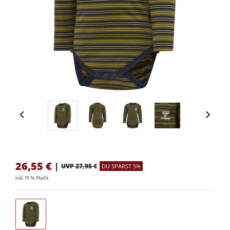
26,55
€
|
UVP 27,95 €
DU SPARST 5%
inkl. 19 % MwSt.