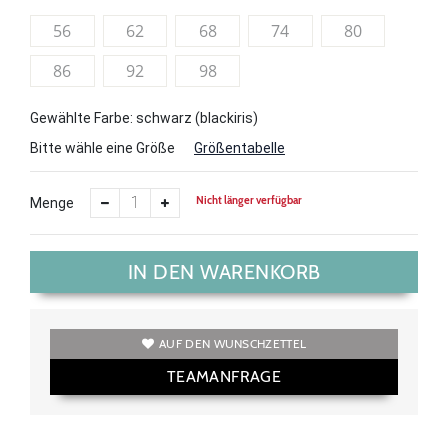
56
62
68
74
80
86
92
98
Gewählte Farbe: schwarz (blackiris)
Bitte wähle eine Größe
Größentabelle
Nicht länger verfügbar
Menge
IN DEN WARENKORB
AUF DEN WUNSCHZETTEL
TEAMANFRAGE