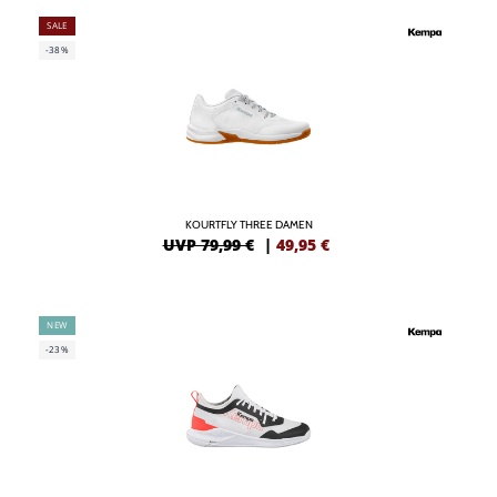
SALE
-38%
KOURTFLY THREE DAMEN
UVP 79,99 €
|
49,95
€
NEW
-23%