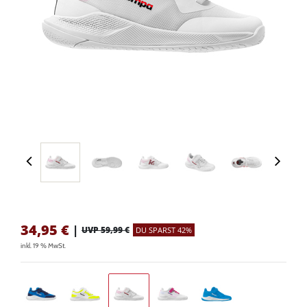
34,95
€
|
UVP 59,99 €
DU SPARST 42%
inkl. 19 % MwSt.