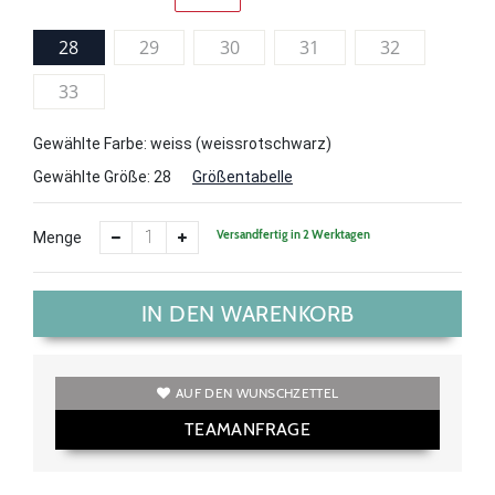
28
29
30
31
32
33
Gewählte Farbe: weiss (weissrotschwarz)
Gewählte Größe:
28
Größentabelle
Versandfertig in 2 Werktagen
Menge
IN DEN WARENKORB
AUF DEN WUNSCHZETTEL
TEAMANFRAGE