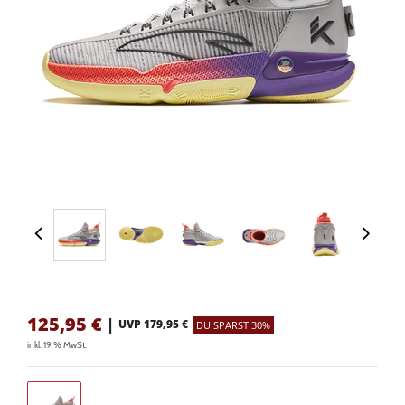
125,95
€
|
UVP 179,95 €
DU SPARST 30%
inkl. 19 % MwSt.