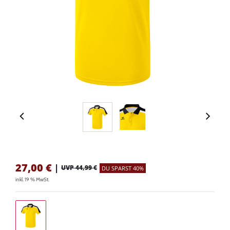
27,00
€
|
UVP 44,99 €
DU SPARST 40%
inkl. 19 % MwSt.