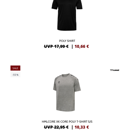
POLY SHIRT
UVP 17,99 €
|
10,66
€
SALE
-55%
HMLCORE XK CORE POLY T-SHIRT S/S
UVP 22,95 €
|
10,33
€