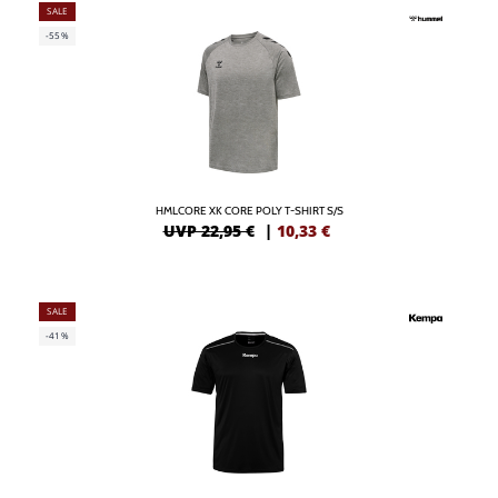
SALE
-55%
HMLCORE XK CORE POLY T-SHIRT S/S
UVP 22,95 €
|
10,33
€
SALE
-41%