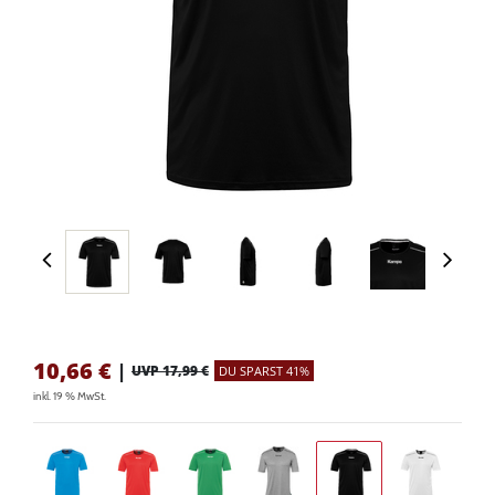
10,66
€
|
UVP 17,99 €
DU SPARST 41%
inkl. 19 % MwSt.