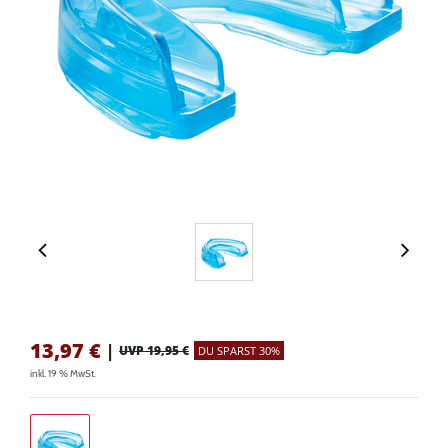
13,97
€
|
UVP 19,95 €
DU SPARST 30%
inkl. 19 % MwSt.