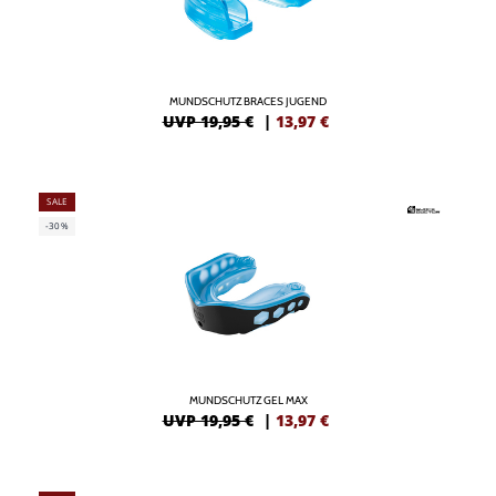
MUNDSCHUTZ BRACES JUGEND
UVP 19,95 €
|
13,97
€
SALE
-30%
MUNDSCHUTZ GEL MAX
UVP 19,95 €
|
13,97
€