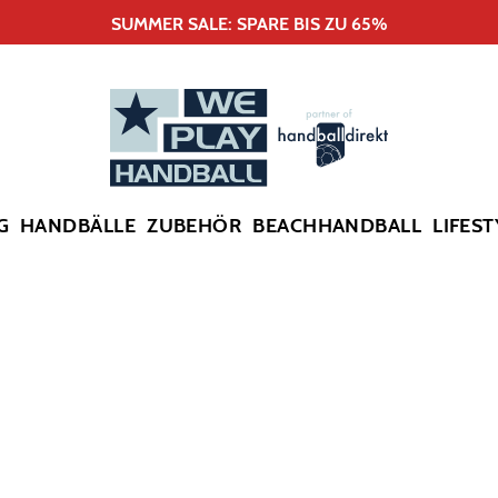
SUMMER SALE: SPARE BIS ZU 65%
G
HANDBÄLLE
ZUBEHÖR
BEACHHANDBALL
LIFEST