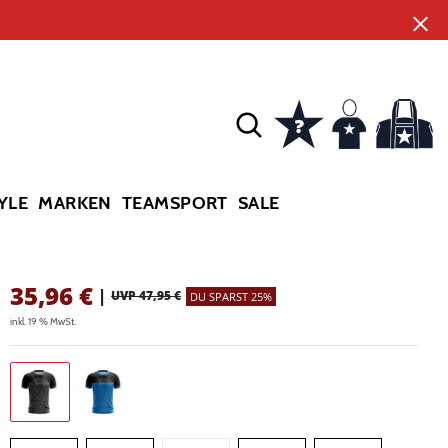
YLE
MARKEN
TEAMSPORT
SALE
35,96
€
|
UVP 47,95 €
DU SPARST 25%
inkl. 19 % MwSt.