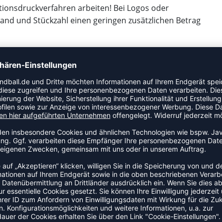
ionsdruckverfahren arbeiten! Bei Logos oder
wand und Stückzahl einen geringen zusätzlichen Betrag
ort unter
team@weplayhandball.de
oder ruft uns an,
n rechts) oder stellt eure Anfrage über unser
reuen uns auf eure Bestellungen, sowie natürlich gerne
hop. Wenn Du Interesse an einer größeren Bestellung
zu gerne über unser Teamsportformular an, schreibe uns