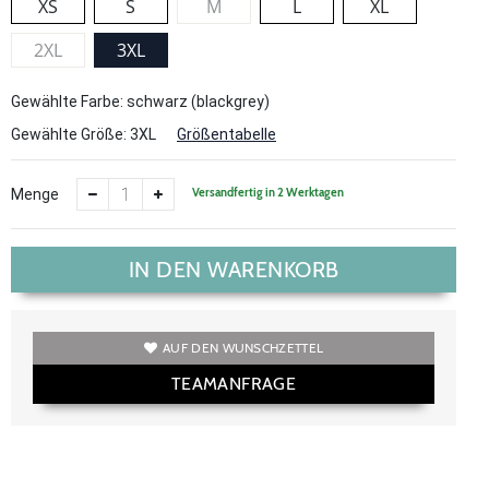
XS
S
M
L
XL
2XL
3XL
Gewählte Farbe: schwarz (blackgrey)
Gewählte Größe:
3XL
Größentabelle
Versandfertig in 2 Werktagen
Menge
IN DEN WARENKORB
AUF DEN WUNSCHZETTEL
TEAMANFRAGE