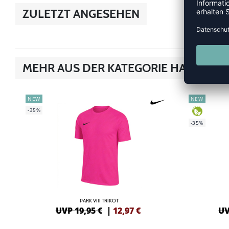
ZULETZT ANGESEHEN
MEHR AUS DER KATEGORIE HANDBALL
NEW
NEW
-35%
-35%
PARK VIII TRIKOT
UVP 19,95 €
|
12,97
€
UV