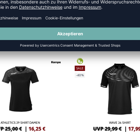
TRIKOTS
SALE
-40%
ATHLETICS 29 SHIRT DAMEN
WAVE 26 SHIRT
P 25,00 €
|
16,25
€
UVP 29,99 €
|
17,9