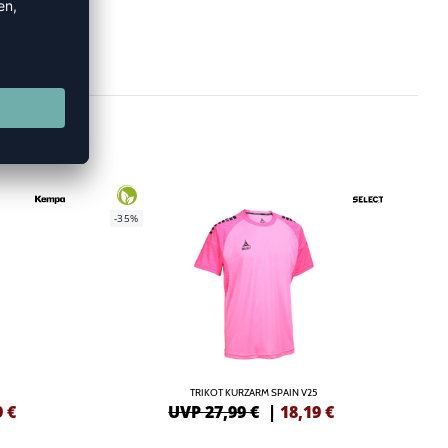
-35%
TRIKOT KURZARM SPAIN V25
9
€
UVP 27,99 €
|
18,19
€