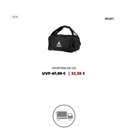
-30%
SPORTTASCHE V25
UVP 47,99 €
|
33,59
€