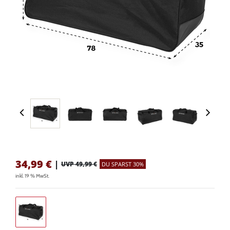
34,99
€
|
UVP 49,99 €
DU SPARST 30%
inkl. 19 % MwSt.