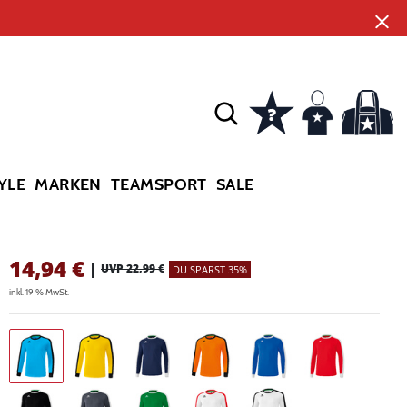
YLE
MARKEN
TEAMSPORT
SALE
14,94
€
|
UVP 22,99 €
DU SPARST 35%
inkl. 19 % MwSt.