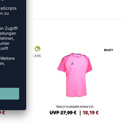
-35%
TRIKOT KURZARM SPAIN V25
9
€
UVP 27,99 €
|
18,19
€