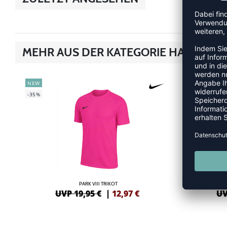
MEHR AUS DER KATEGORIE HANDBALL
NEW
NEW
-35%
-35%
PARK VIII TRIKOT
UVP 19,95 €
|
12,97
€
UV