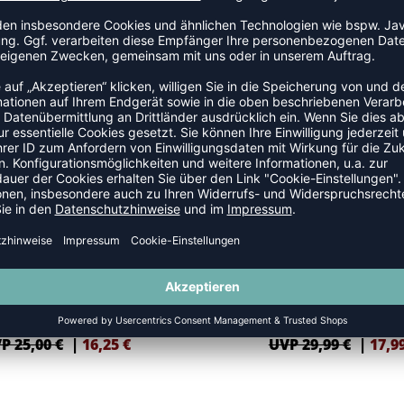
TRIKOTS
SALE
-40%
ATHLETICS 29 SHIRT DAMEN
WAVE 26 SHIRT
P 25,00 €
|
16,25
€
UVP 29,99 €
|
17,9