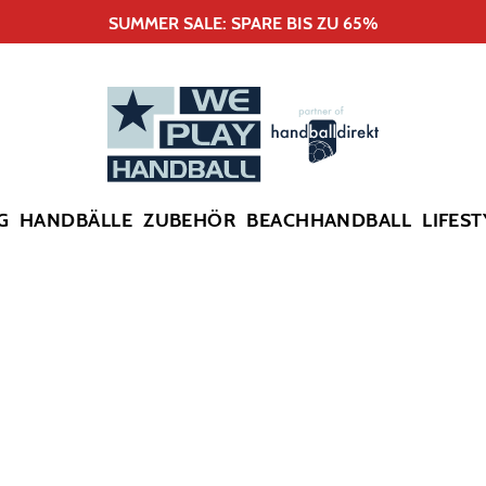
SUMMER SALE: SPARE BIS ZU 65%
G
HANDBÄLLE
ZUBEHÖR
BEACHHANDBALL
LIFEST