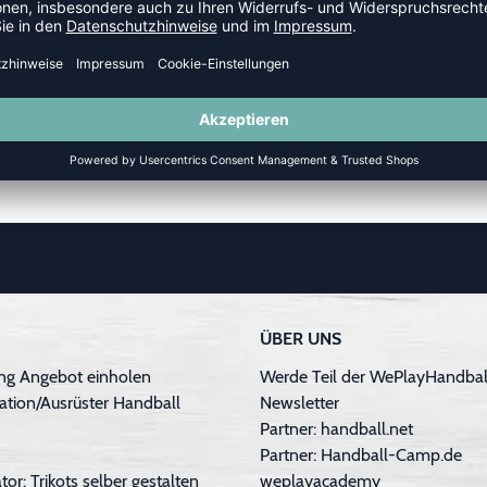
GELD-ZURÜCK-GARANTIE
ÜBER UNS
ng Angebot einholen
Werde Teil der WePlayHandball
ation/Ausrüster Handball
Newsletter
Partner: handball.net
Partner: Handball-Camp.de
tor: Trikots selber gestalten
weplayacademy