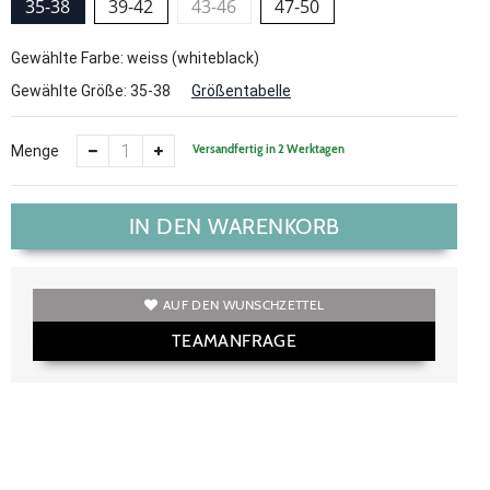
35-38
39-42
43-46
47-50
Gewählte Farbe: weiss (whiteblack)
Gewählte Größe:
35-38
Größentabelle
Versandfertig in 2 Werktagen
Menge
IN DEN WARENKORB
AUF DEN WUNSCHZETTEL
TEAMANFRAGE