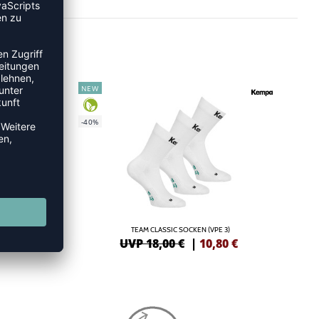
NEW
-40%
TEAM CLASSIC SOCKEN (VPE 3)
€
UVP 18,00 €
|
10,80
€