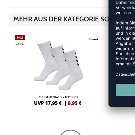
MEHR AUS DER KATEGORIE SOCKEN
SALE
SALE
-45%
-50%
FUNDAMENTAL 3-PACK SOCK
T
UVP 17,95 €
|
9,95
€
U