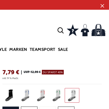
YLE
MARKEN
TEAMSPORT
SALE
7,79
€
|
UVP 12,99 €
DU SPARST 40%
inkl. 19 % MwSt.