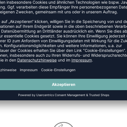
NEW
-40%
RAININGS SOCKEN (3-ER PACK)
LOGO CLASSIC SOCKEN
VP 9,95 €
|
4,95
€
UVP 10,00 €
|
6,00