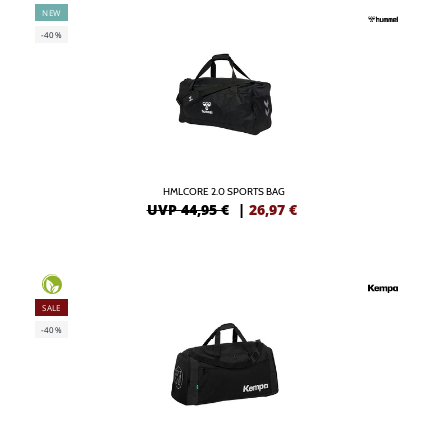
NEW
-40%
HMLCORE 2.0 SPORTS BAG
UVP 44,95 €
|
26,97
€
SALE
-40%