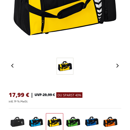
17,99
€
|
UVP 29,99 €
DU SPARST 40%
inkl. 19 % MwSt.