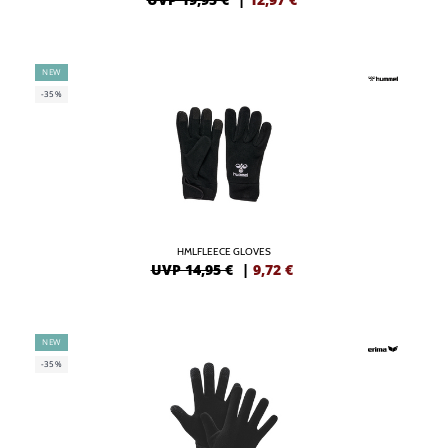
NEW
-35%
HMLFLEECE GLOVES
UVP 14,95 €
|
9,72
€
NEW
-35%