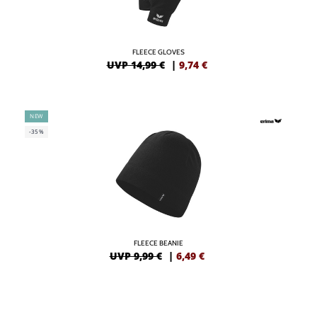
FLEECE GLOVES
UVP 14,99 €
|
9,74
€
NEW
-35%
FLEECE BEANIE
UVP 9,99 €
|
6,49
€