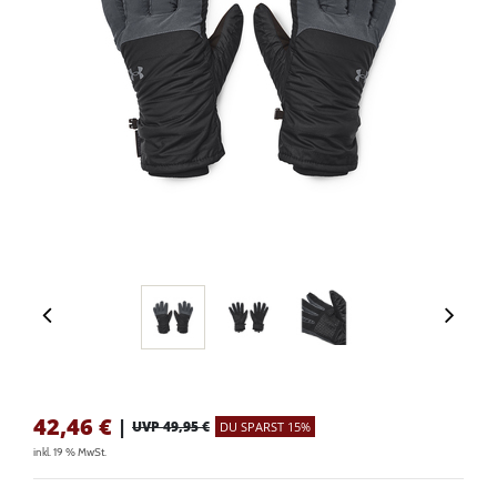
42,46
€
|
UVP 49,95 €
DU SPARST 15%
inkl. 19 % MwSt.