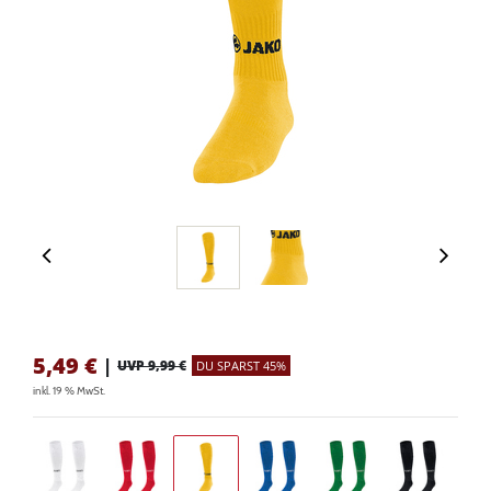
5,49
€
|
UVP 9,99 €
DU SPARST 45%
inkl. 19 % MwSt.