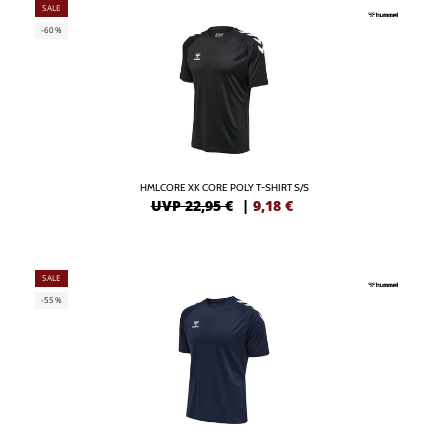
SALE
-60%
HMLCORE XK CORE POLY T-SHIRT S/S
UVP 22,95 €
|
9,18
€
SALE
-55%