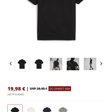
19,98
€
|
UVP 39,95 €
DU SPARST 50%
inkl. 19 % MwSt.