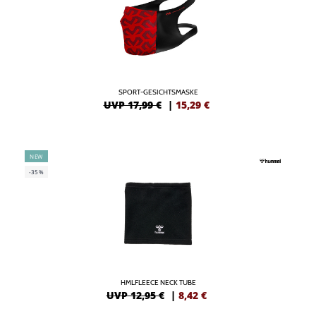
SPORT-GESICHTSMASKE
UVP 17,99 €
|
15,29
€
NEW
-35%
HMLFLEECE NECK TUBE
UVP 12,95 €
|
8,42
€