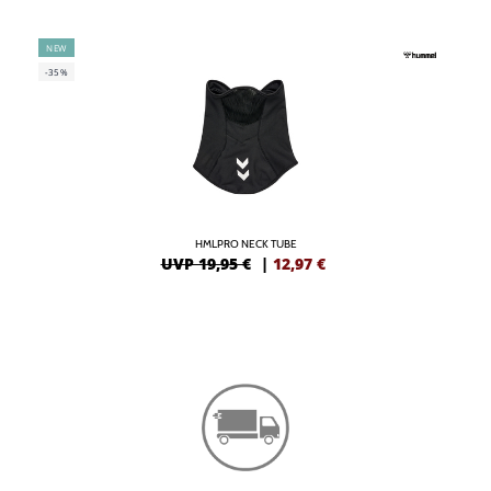
NEW
-35%
HMLPRO NECK TUBE
UVP 19,95 €
|
12,97
€