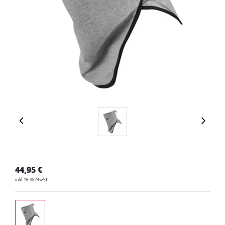
44,95
€
inkl. 19 % MwSt.