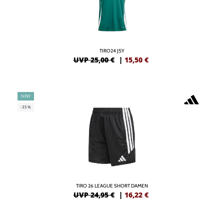
TIRO24 JSY
UVP 25,00 €
|
15,50
€
NEW
-35%
TIRO 26 LEAGUE SHORT DAMEN
UVP 24,95 €
|
16,22
€