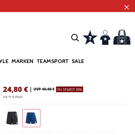
YLE
MARKEN
TEAMSPORT
SALE
24,80
€
|
UVP 40,00 €
DU SPARST 38%
inkl. 19 % MwSt.