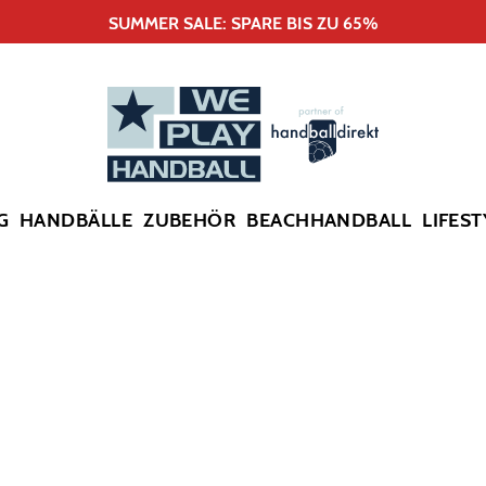
SUMMER SALE: SPARE BIS ZU 65%
G
HANDBÄLLE
ZUBEHÖR
BEACHHANDBALL
LIFEST