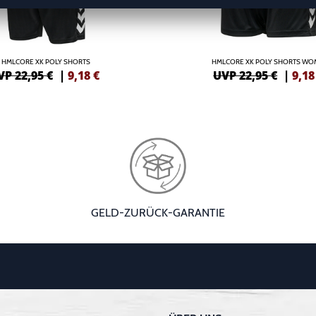
HMLCORE XK POLY SHORTS
HMLCORE XK POLY SHORTS W
VP 22,95 €
|
9,18
€
UVP 22,95 €
|
9,18
GELD-ZURÜCK-GARANTIE