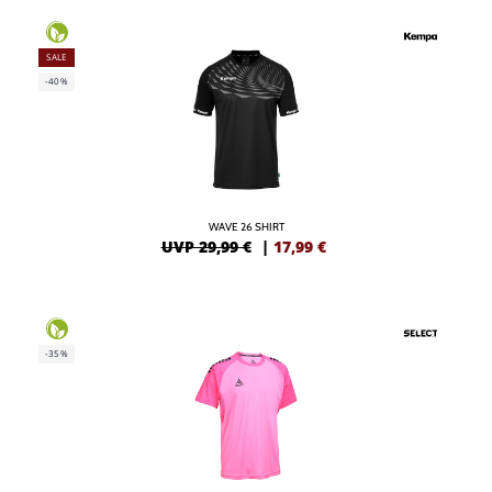
SALE
-40%
WAVE 26 SHIRT
UVP 29,99 €
|
17,99
€
-35%