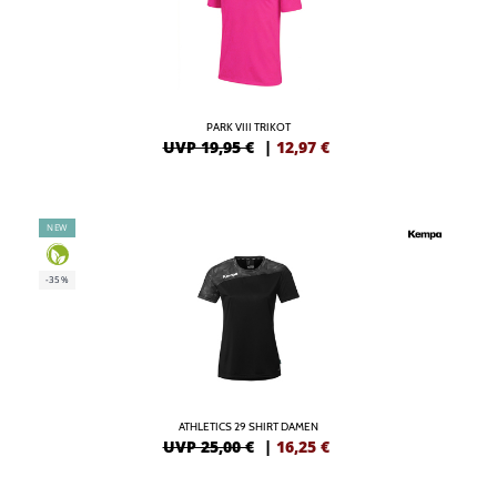
PARK VIII TRIKOT
UVP 19,95 €
|
12,97
€
NEW
-35%
ATHLETICS 29 SHIRT DAMEN
UVP 25,00 €
|
16,25
€