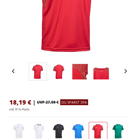
18,19
€
|
UVP 27,99 €
DU SPARST 35%
inkl. 19 % MwSt.