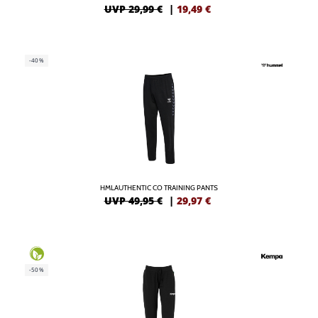
UVP 29,99 €
|
19,49
€
-40%
HMLAUTHENTIC CO TRAINING PANTS
UVP 49,95 €
|
29,97
€
-50%