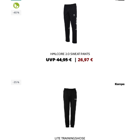
-40%
HMLCORE 2.0 SWEAT PANTS
UVP 44,95 €
|
26,97
€
-35%
LITE TRAININGSHOSE