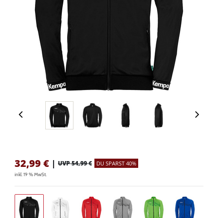
32,99
€
|
UVP 54,99 €
DU SPARST 40%
inkl. 19 % MwSt.