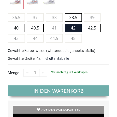
36.5
37
38
38.5
39
40
40.5
41
42
42.5
43
44
44.5
45
Gewählte Farbe: weiss (whiteroseelegancelavafalls)
Gewählte Größe:
42
Größentabelle
Versandfertig in 2 Werktagen
Menge
IN DEN WARENKORB
AUF DEN WUNSCHZETTEL