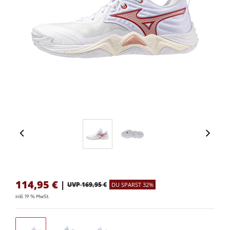
114,95
€
|
UVP 169,95 €
DU SPARST 32%
inkl. 19 % MwSt.