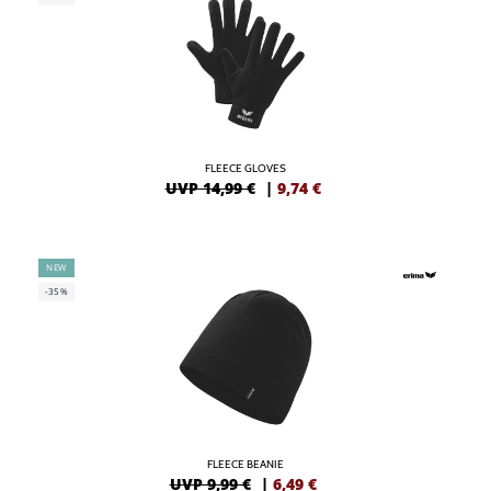
FLEECE GLOVES
UVP 14,99 €
|
9,74
€
NEW
-35%
FLEECE BEANIE
UVP 9,99 €
|
6,49
€