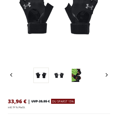
33,96
€
|
UVP 39,95 €
DU SPARST 15%
inkl. 19 % MwSt.