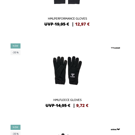
HMLPERFORMANCE GLOVES
UVP 19,95 €
|
12,97
€
NEW
-35%
HMLFLEECE GLOVES
UVP 14,95 €
|
9,72
€
NEW
-35%