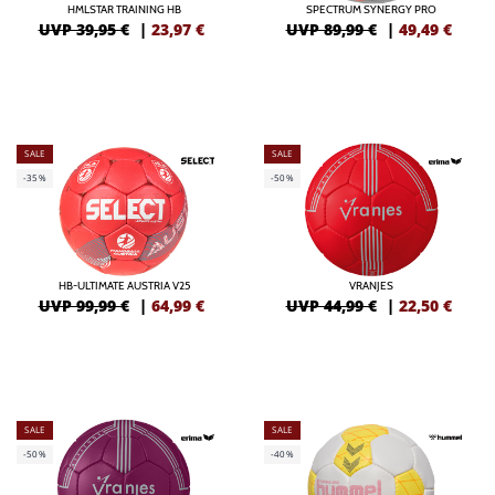
HMLSTAR TRAINING HB
SPECTRUM SYNERGY PRO
UVP 39,95 €
|
23,97
€
UVP 89,99 €
|
49,49
€
SALE
SALE
-35%
-50%
HB-ULTIMATE AUSTRIA V25
VRANJES
UVP 99,99 €
|
64,99
€
UVP 44,99 €
|
22,50
€
SALE
SALE
-50%
-40%