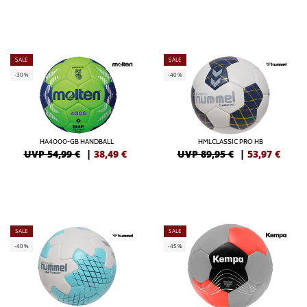
SALE
SALE
-30%
-40%
HA4000-GB HANDBALL
HMLCLASSIC PRO HB
UVP 54,99 €
|
38,49
€
UVP 89,95 €
|
53,97
€
SALE
SALE
-40%
-45%