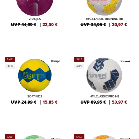
VRANJES
HMLCLASSIC TRAINING HB
UVP 44,99 €
|
22,50
€
UVP 34,95 €
|
20,97
€
SALE
SALE
-37%
-40%
SOFT KIDS
HMLCLASSIC PRO HB
UVP 24,99 €
|
15,85
€
UVP 89,95 €
|
53,97
€
SALE
SALE