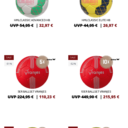
HMLCLASSIC ADVANCED HB
HMLCLASSIC ELITE HB
UVP 54,95 €
|
32,97
€
UVP 44,95 €
|
26,97
€
SALE
SALE
-51%
-52%
5ER BALLSET VRANJES
10ER BALLSET VRANJES
UVP 224,95 €
|
110,23
€
UVP 449,90 €
|
215,95
€