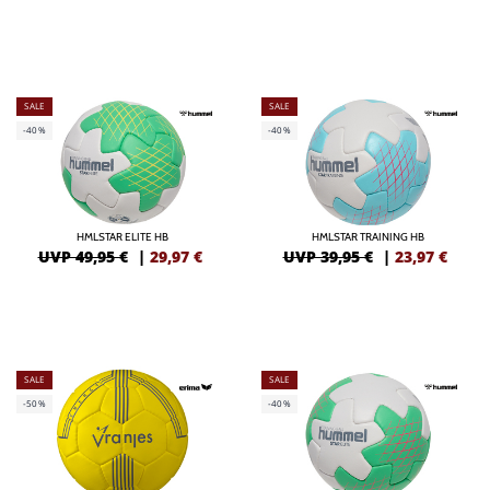
SALE
SALE
-40%
-40%
HMLSTAR ELITE HB
HMLSTAR TRAINING HB
UVP 49,95 €
|
29,97
€
UVP 39,95 €
|
23,97
€
SALE
SALE
-50%
-40%