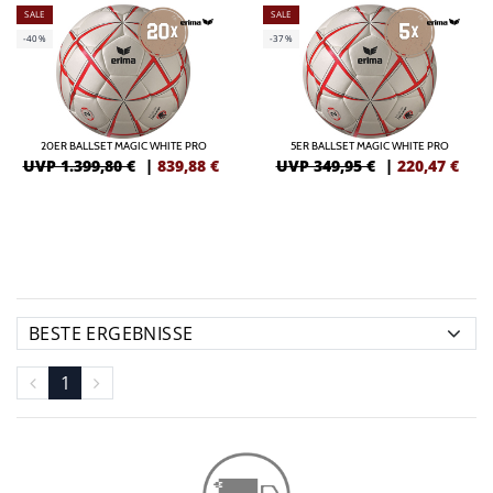
SALE
SALE
-40%
-37%
20ER BALLSET MAGIC WHITE PRO
5ER BALLSET MAGIC WHITE PRO
UVP 1.399,80 €
|
839,88
€
UVP 349,95 €
|
220,47
€
1