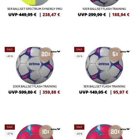
5ER BALLSET SPECTRUM SYNERGY PRO
10ER BALLSET FLASH TRAINING
UVP 449,95 €
|
238,47
€
UVP 299,90 €
|
188,94
€
SALE
SALE
-40%
-36%
20ER BALLSET FLASH TRAINING
5ER BALLSET FLASH TRAINING
UVP 599,80 €
|
359,88
€
UVP 149,95 €
|
95,97
€
SALE
SALE
-37%
-40%