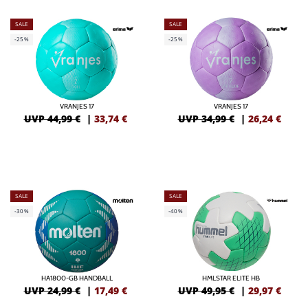
SALE
SALE
-25%
-25%
VRANJES 17
VRANJES 17
UVP 44,99 €
|
33,74
€
UVP 34,99 €
|
26,24
€
SALE
SALE
-30%
-40%
HA1800-GB HANDBALL
HMLSTAR ELITE HB
UVP 24,99 €
|
17,49
€
UVP 49,95 €
|
29,97
€