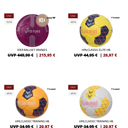
SALE
SALE
-52%
-40%
10ER BALLSET VRANJES
HMLCLASSIC ELITE HB
UVP 449,90 €
|
215,95
€
UVP 44,95 €
|
26,97
€
SALE
SALE
-40%
-40%
HMLCLASSIC TRAINING HB
HMLCLASSIC TRAINING HB
UVP 34,95 €
|
20,97
€
UVP 34,95 €
|
20,97
€