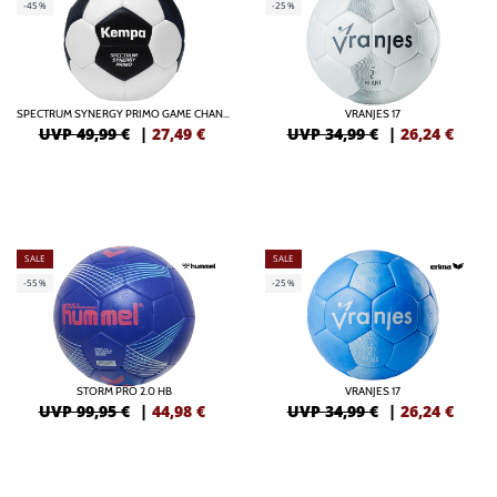
-45%
-25%
SPECTRUM SYNERGY PRIMO GAME CHANGER
VRANJES 17
UVP 49,99 €
|
27,49
€
UVP 34,99 €
|
26,24
€
SALE
SALE
-55%
-25%
STORM PRO 2.0 HB
VRANJES 17
UVP 99,95 €
|
44,98
€
UVP 34,99 €
|
26,24
€