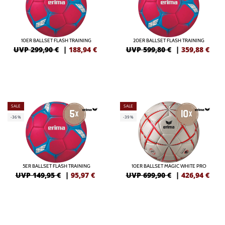
10ER BALLSET FLASH TRAINING
20ER BALLSET FLASH TRAINING
UVP 299,90 €
|
188,94
€
UVP 599,80 €
|
359,88
€
SALE
SALE
-36%
-39%
5ER BALLSET FLASH TRAINING
10ER BALLSET MAGIC WHITE PRO
UVP 149,95 €
|
95,97
€
UVP 699,90 €
|
426,94
€