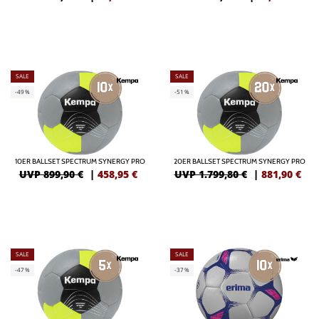
SALE
SALE
-49%
-51%
10ER BALLSET SPECTRUM SYNERGY PRO
20ER BALLSET SPECTRUM SYNERGY PRO
UVP 899,90 €
|
458,95
€
UVP 1.799,80 €
|
881,90
€
SALE
SALE
-47%
-37%