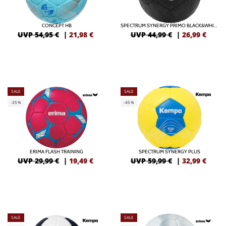
CONCEPT HB
SPECTRUM SYNERGY PRIMO BLACK&WHITE
UVP 54,95 €
|
21,98
€
UVP 44,99 €
|
26,99
€
SALE
SALE
-35%
-45%
ERIMA FLASH TRAINING
SPECTRUM SYNERGY PLUS
UVP 29,99 €
|
19,49
€
UVP 59,99 €
|
32,99
€
SALE
SALE