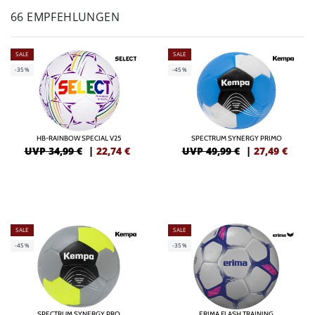
66 EMPFEHLUNGEN
SALE
SALE
-35%
-45%
HB-RAINBOW SPECIAL V25
SPECTRUM SYNERGY PRIMO
UVP 34,99 €
|
22,74
€
UVP 49,99 €
|
27,49
€
SALE
SALE
-45%
-35%
SPECTRUM SYNERGY PRO
ERIMA FLASH TRAINING