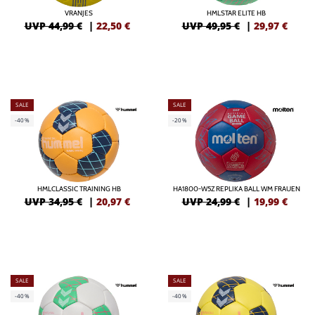
VRANJES
HMLSTAR ELITE HB
UVP 44,99 €
|
22,50
€
UVP 49,95 €
|
29,97
€
SALE
SALE
-40%
-20%
HMLCLASSIC TRAINING HB
HA1800-W5Z REPLIKA BALL WM FRAUEN
UVP 34,95 €
|
20,97
€
UVP 24,99 €
|
19,99
€
SALE
SALE
-40%
-40%