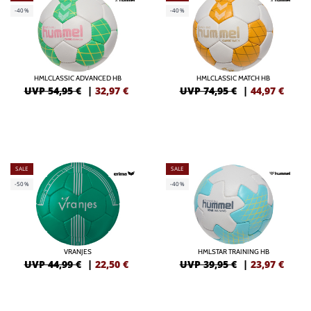
-40%
-40%
HMLCLASSIC ADVANCED HB
HMLCLASSIC MATCH HB
UVP 54,95 €
|
32,97
€
UVP 74,95 €
|
44,97
€
SALE
SALE
-50%
-40%
VRANJES
HMLSTAR TRAINING HB
UVP 44,99 €
|
22,50
€
UVP 39,95 €
|
23,97
€