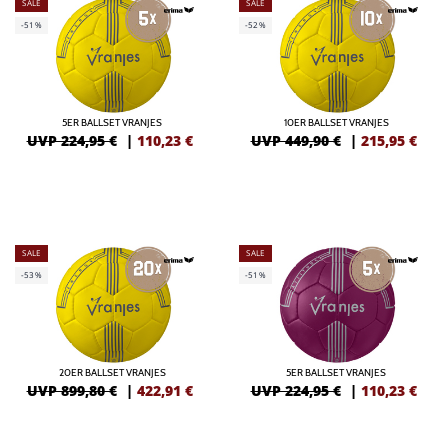
SALE
SALE
-51%
-52%
5ER BALLSET VRANJES
10ER BALLSET VRANJES
UVP 224,95 €
|
110,23
€
UVP 449,90 €
|
215,95
€
SALE
SALE
-53%
-51%
20ER BALLSET VRANJES
5ER BALLSET VRANJES
UVP 899,80 €
|
422,91
€
UVP 224,95 €
|
110,23
€