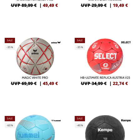
UVP 89,99 €
|
49,49
€
UVP 29,99 €
|
19,49
€
SALE
SALE
-35%
-35%
MAGIC WHITE PRO
HB-ULTIMATE REPLICA AUSTRIA V25
UVP 69,99 €
|
45,49
€
UVP 34,99 €
|
22,74
€
SALE
SALE
-60%
-40%