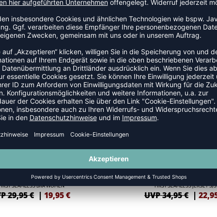
SSHIRTS
SALE
-34%
FIRST SEAMLESS BRA WOMEN
FIRST SEAMLESS JERSEY S/S
P 29,95 €
|
19,95
€
UVP 34,95 €
|
22,9