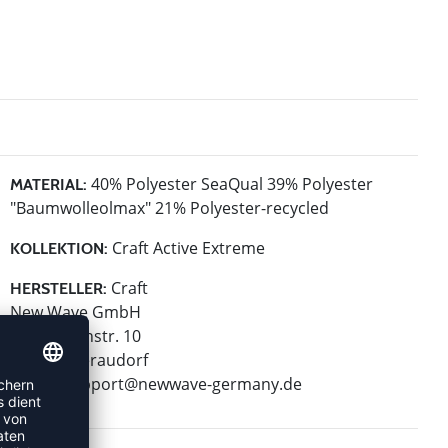
40% Polyester SeaQual 39% Polyester
MATERIAL:
"Baumwolleolmax" 21% Polyester-recycled
Craft Active Extreme
KOLLEKTION:
Craft
HERSTELLER:
New Wave GmbH
Geigelsteinstr. 10
83080 Oberaudorf
E-Mail:
support@newwave-germany.de