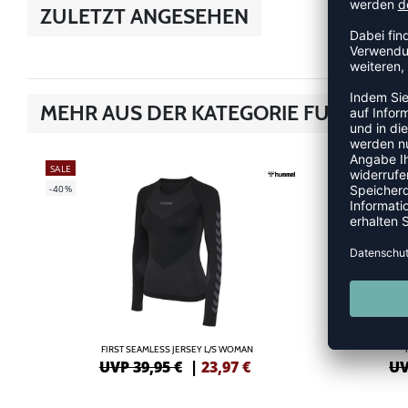
ZULETZT ANGESEHEN
MEHR AUS DER KATEGORIE FUNKTION
SALE
SALE
-40%
-33%
FIRST SEAMLESS JERSEY L/S WOMAN
UVP 39,95 €
|
23,97
€
UV