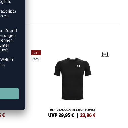
SALE
-20%
HEATGEAR COMPRESSION T-SHIRT
5
€
UVP 29,95 €
|
23,96
€