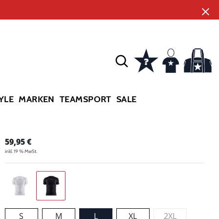
YLE
MARKEN
TEAMSPORT
SALE
59,95
€
inkl. 19 % MwSt.
S
M
L
XL
2XL