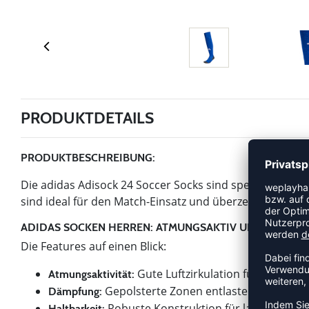
PRODUKTDETAILS
PRODUKTBESCHREIBUNG:
Die adidas Adisock 24 Soccer Socks sind speziell für He
sind ideal für den Match-Einsatz und überzeugen durc
ADIDAS SOCKEN HERREN: ATMUNGSAKTIV UND KOMFO
Die Features auf einen Blick:
Gute Luftzirkulation für ein frisc
Atmungsaktivität:
Gepolsterte Zonen entlasten Druckpunk
Dämpfung:
Robuste Konstruktion für langanhalte
Haltbarkeit: