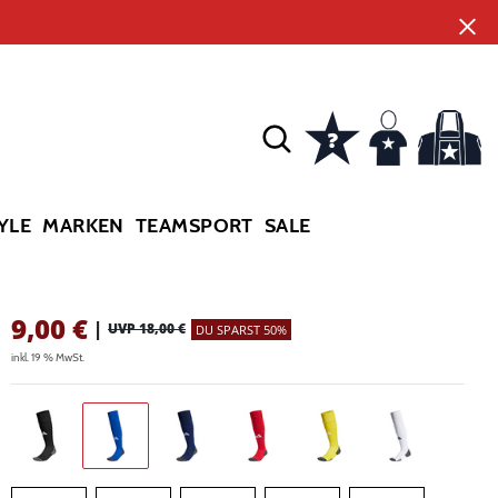
YLE
MARKEN
TEAMSPORT
SALE
9,00
€
|
UVP 18,00 €
DU SPARST 50%
inkl. 19 % MwSt.