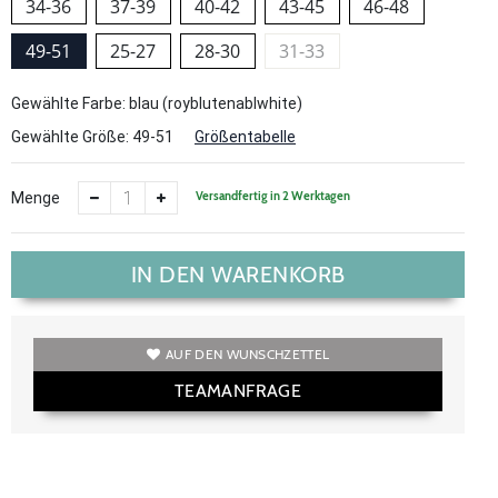
34-36
37-39
40-42
43-45
46-48
49-51
25-27
28-30
31-33
Gewählte Farbe: blau (royblutenablwhite)
Gewählte Größe:
49-51
Größentabelle
Versandfertig in 2 Werktagen
Menge
IN DEN WARENKORB
AUF DEN WUNSCHZETTEL
TEAMANFRAGE