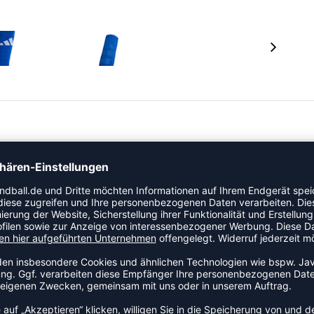
rren entwickelt und bieten eine normale Passform. Sie
h ihre Atmungsaktivität und Dämpfung.
RTABEL
hes Tragegefühl.
te und bieten extra Komfort.
nde Nutzung.