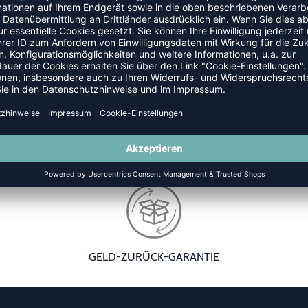
die Wert auf Komfort und Langlebigkeit legen. Die
nd die Dämpfung für angenehmen Halt sorgt. Ein Blick
GELD-ZURÜCK-GARANTIE