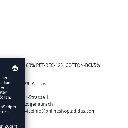
83% PET-REC/12% COTTON-BCI/5%
MATERIAL:
ELASTANE
Adidas
HERSTELLER:
adidas AG
Adi-Dassler-Strasse 1
91074 Herzogenaurach
E-Mail:
serviceinfo@onlineshop.adidas.com