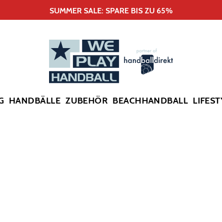
SUMMER SALE: SPARE BIS ZU 65%
G
HANDBÄLLE
ZUBEHÖR
BEACHHANDBALL
LIFEST