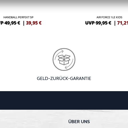
HANDBALL PERFEKT SP
AIR FORCE 1 LE KIDS
P 49,95 €
|
39,95
€
UVP 99,95 €
|
71,2
GELD-ZURÜCK-GARANTIE
ÜBER UNS