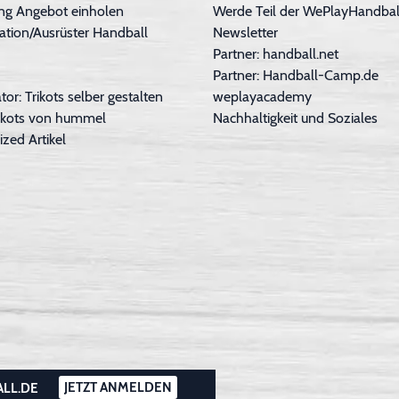
ng Angebot einholen
Werde Teil der WePlayHandball
ation/Ausrüster Handball
Newsletter
Partner: handball.net
Partner: Handball-Camp.de
tor: Trikots selber gestalten
weplayacademy
Trikots von hummel
Nachhaltigkeit und Soziales
ized Artikel
JETZT ANMELDEN
ALL.DE