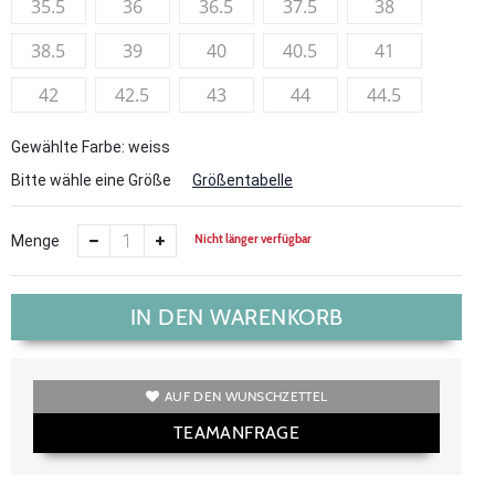
35.5
36
36.5
37.5
38
38.5
39
40
40.5
41
42
42.5
43
44
44.5
Gewählte Farbe: weiss
Bitte wähle eine Größe
Größentabelle
Nicht länger verfügbar
Menge
IN DEN WARENKORB
AUF DEN WUNSCHZETTEL
TEAMANFRAGE