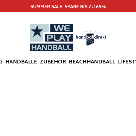
SUMMER SALE: SPARE BIS ZU 65%
G
HANDBÄLLE
ZUBEHÖR
BEACHHANDBALL
LIFEST