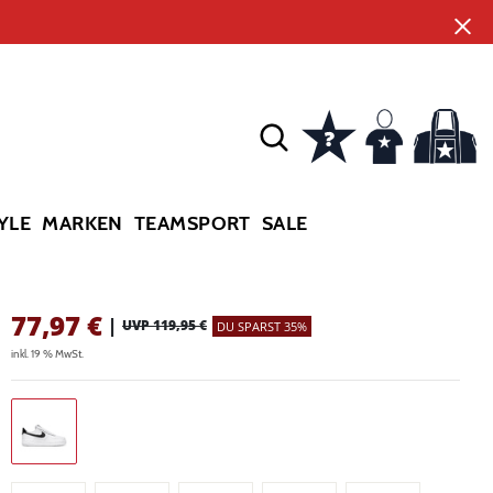
YLE
MARKEN
TEAMSPORT
SALE
77,97
€
|
UVP 119,95 €
DU SPARST 35%
inkl. 19 % MwSt.