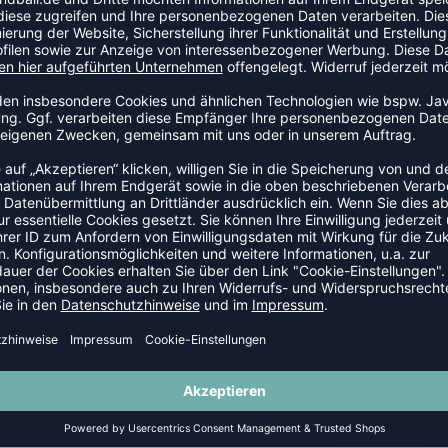
alle, die einen bequemen und langlebigen Sneaker suchen.
Zonen sorgen für ein angenehmes Tragegefühl, egal ob du
r hast. Ein Blick wert für deinen sportlichen Alltagslook!
-29%