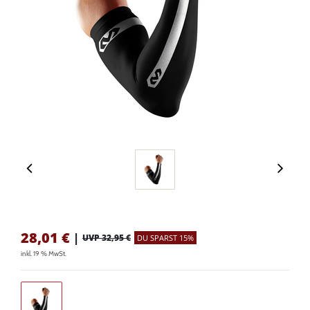
28,01
€
|
UVP 32,95 €
DU SPARST 15%
inkl. 19 % MwSt.