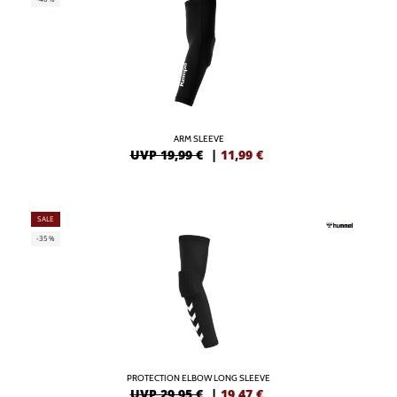
ARM SLEEVE
UVP 19,99 €
|
11,99
€
SALE
-35%
PROTECTION ELBOW LONG SLEEVE
UVP 29,95 €
|
19,47
€