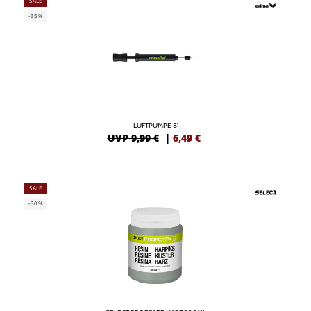
SALE
-35%
LUFTPUMPE 8'
UVP 9,99 €
|
6,49
€
SALE
-30%