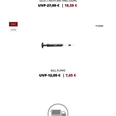
SELECT PROFCARE HARZ 200ML
UVP 27,99 €
|
19,59
€
SALE
-41%
BALL PUMPE
UVP 12,95 €
|
7,65
€