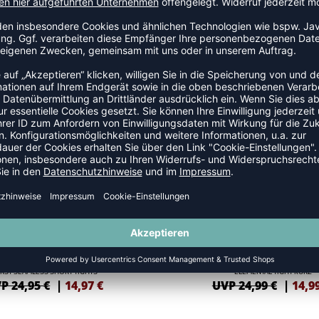
NSHOSEN
SALE
-40%
IRST SEAMLESS SHORT TIGHTS
ELEMENTAL TIGHT KURZ
P 24,95 €
|
14,97
€
UVP 24,99 €
|
14,9