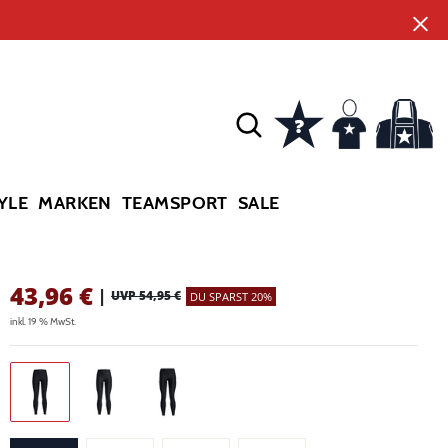
YLE
MARKEN
TEAMSPORT
SALE
43,96
€
|
UVP 54,95 €
DU SPARST 20%
inkl. 19 % MwSt.