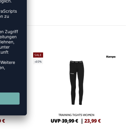
SALE
-40%
TRAINING TIGHTS WOMEN
9
€
UVP 39,99 €
|
23,99
€