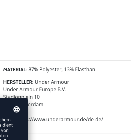
87% Polyester, 13% Elasthan
MATERIAL:
Under Armour
HERSTELLER:
Under Armour Europe B.V.
Stadionplein 10
1076 Amsterdam
NL
Web: https://www.underarmour.de/de-de/