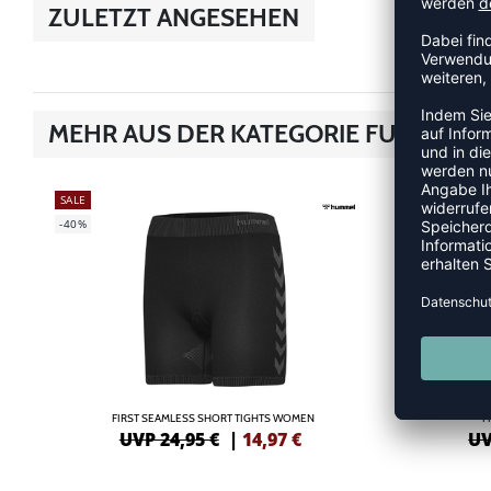
ZULETZT ANGESEHEN
MEHR AUS DER KATEGORIE FUNKTIO
SALE
SALE
-40%
-40%
FIRST SEAMLESS SHORT TIGHTS WOMEN
F
UVP 24,95 €
|
14,97
€
UV