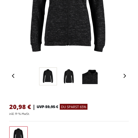
20,98
€
|
UVP 59,95 €
DU SPARST 65%
inkl. 19 % MwSt.