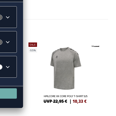
SALE
-55%
HMLCORE XK CORE POLY T-SHIRT S/S
6
€
UVP 22,95 €
|
10,33
€