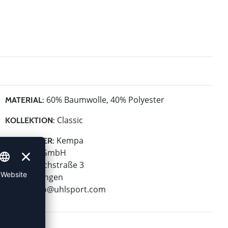
60% Baumwolle, 40% Polyester
MATERIAL:
Classic
KOLLEKTION:
Kempa
HERSTELLER:
Uhlsport GmbH
Klingenbachstraße 3
72336 Balingen
E-Mail:
info@uhlsport.com