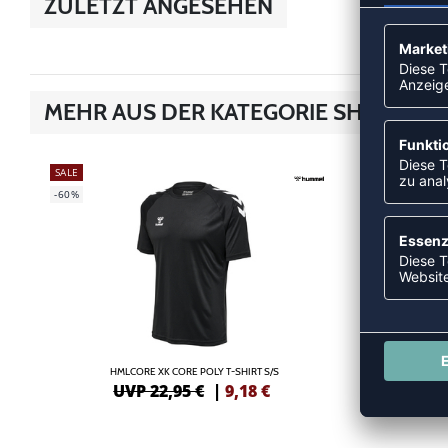
ZULETZT ANGESEHEN
MEHR AUS DER KATEGORIE SHIRTS
SALE
SALE
-60%
-55%
HMLCORE XK CORE POLY T-SHIRT S/S
HML
UVP 22,95 €
|
9,18
€
UV