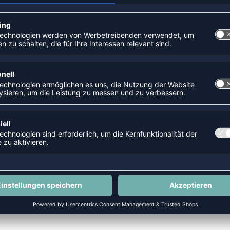
SALE
-41%
CORE XK CORE POLY T-SHIRT S/S
POLY SHIRT
P 22,95 €
|
10,33
€
UVP 17,99 €
|
10,6