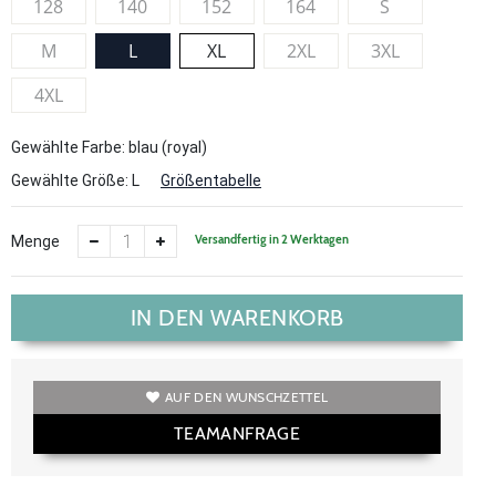
128
140
152
164
S
M
L
XL
2XL
3XL
4XL
Gewählte Farbe: blau (royal)
Gewählte Größe:
L
Größentabelle
Versandfertig in 2 Werktagen
Menge
IN DEN WARENKORB
AUF DEN WUNSCHZETTEL
TEAMANFRAGE