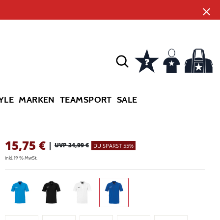
YLE
MARKEN
TEAMSPORT
SALE
15,75
€
|
UVP 34,99 €
DU SPARST 55%
inkl. 19 % MwSt.